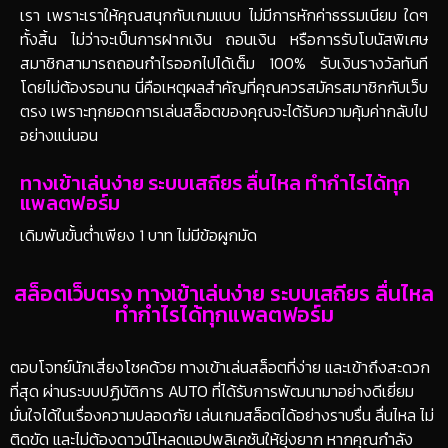
เรา เพราะเราให้คุณสนุกกับเกมแบบ ไม่มีการหักค่าธรรมเนียม ใดๆ
ทั้งสิ้น ไม่ว่าจะเป็นการฝากเงิน ถอนเงิน หรือการรับโบนัสพิเศษ
สมาชิกสามารถถอนกำไรออกไปได้เต็ม 100% รับเงินรางวัลทันที
โดยไม่ต้องรอนาน นี่คือเหตุผลสำคัญที่คุณควรสมัครสมาชิกกับเว็บ
ตรง เพราะทุกยอดการเล่นสล็อตของคุณจะได้รับความคุ้มค่ากลับไป
อย่างแน่นอน
ทางเข้าเล่นง่าย ระบบเสถียร ลื่นไหล ทำกำไรได้ทุก
แพลตฟอร์ม
เดิมพันขั้นต่ำเพียง 1 บาท ไม่มีข้อผูกมัด
สล็อตเว็บตรง ทางเข้าเล่นง่าย ระบบเสถียร ลื่นไหล
ทำกำไรได้ทุกแพลตฟอร์ม
ตอบโจทย์นักเสี่ยงโชคด้วย ทางเข้าเล่นสล็อตที่ง่าย และเข้าถึงสะดวก
ที่สุด ผ่านระบบปฏิบัติการ AUTO ที่ได้รับการพัฒนามาอย่างดีเยี่ยม
มั่นใจได้ในเรื่องความปลอดภัย เล่นเกมสล็อตได้อย่างราบรื่น ลื่นไหล ไม่
ติดขัด และไม่ต้องดาวน์โหลดแอปพลิเคชันให้ยุ่งยาก หากคุณกำลัง