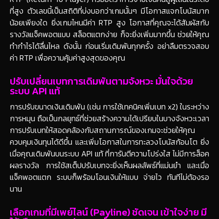
ที่สูง ตัวเลขนี้เป็นสถิติที่บ่งบอกว่าเกมนั้นๆ มีโอกาสแจกโบนัสมาก
น้อยเพียงใด ยิ่งเกมไหนมีค่า RTP สูง โอกาสที่คุณจะได้สัมผัสกับ
รางวัลแจ็คพอตแบบ สล็อตแตกง่าย ก็จะยิ่งเพิ่มมากขึ้น ช่วยให้คุณ
ทำกำไรได้ลื่นไหล ดังนั้น ก่อนเริ่มเดิมพันทุกครั้ง อย่าลืมตรวจสอบ
ค่า RTP เพื่อความคุ้มค่าสูงสุดของคุณ
ปรับเปลี่ยนเบทการเดิมพันตามจังหวะ มั่นใจด้วย
ระบบ API แท้
การปรับขนาดเงินเดิมพัน (เช่น การใช้เทคนิคเพิ่มเบท x2) ในระหว่าง
การหมุน ถือเป็นกลยุทธ์ที่ช่วยสร้างความได้เปรียบในบางจังหวะเวลา
การปรับเบทให้สอดคล้องกับสถานการณ์ของเกมจะช่วยให้คุณ
ควบคุมเงินทุนได้ดีขึ้น และเพิ่มโอกาสในการทะลวงโบนัสก้อนโต ยิ่ง
เมื่อคุณเดิมพันบนระบบ API แท้ ที่การันตีความโปร่งใส ไม่มีการล็อค
ผลรางวัล การใช้สเต็ปปรับเบทจะยิ่งเห็นผลลัพธ์ที่แม่นยำ และเมื่อ
แจ็คพอตแตก ระบบก็พร้อมโอนเงินให้แบบ จ่ายไว ทันทีไม่ต้องรอ
นาน
เลือกเกมที่มีเพย์ไลน์ (Payline) ชัดเจน เข้าใจง่าย มี