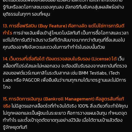
รู้ทันหรือลดโอกาสชนะของคุณลง อัลกอริทึมยังคงสุ่มผลลัพธ์อย่าง
ยุติธรรมในทุกๆ รอบที่หมุน
13. การซื้อฟรีสปิน (Buy Feature) คือทางลัด แต่ไม่ใช่การการันตี
กำไร
การจ่ายเงินเพื่อเข้าสู่โหมดโบนัสทันที เป็นการซื้อโอกาสและเวลา
แต่ไม่ได้การันตีว่าเงินรางวัลที่ได้กลับมาจะมากกว่าต้นทุนที่ซื้อเสมอไป
คุณต้องอาศัยจังหวะและดวงในการทำกำไรในรอบนั้นด้วย
14. เว็บตรงที่เชื่อถือได้ ต้องตรวจสอบใบรับรอง (License) ได้
เว็บ
สล็อตที่โปร่งใสและไม่หลอกลวง จะต้องมีใบรับรองจากสถาบันที่ตรวจ
สอบซอฟต์แวร์เกมคาสิโนระดับสากล เช่น BMM Testlabs, iTech
Labs หรือ PAGCOR เพื่อยืนยันว่าเกมทุกเกมได้มาตรฐานและไม่มีการ
โกง
15. การจัดการเงินทุน (Bankroll Management) คือสูตรลับที่แท้
จริง
ไม่มีสูตรแฮกสล็อตใดที่ทำเงินได้จริง 100% สิ่งเดียวที่จะทำให้คุณ
ไม่ถูกหลอกและเป็นผู้ชนะในระยะยาว คือการวางแผนเงินทุน กำหนดจุด
ทำกำไร และตั้งเป้าจุดตัดขาดทุนอย่างมีวินัย เมื่อได้ตามเป้าแล้วต้อง
รู้จักหยุดทันที