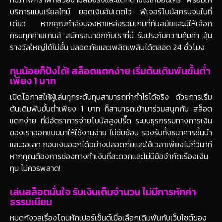
บริการแบบเรียลไทม์ ยอดเงินอัปเดตไว ฟีเจอร์โบนัสครบจบในที่
เดียว หากคุณกำลังมองหาแหล่งรวมเกมที่ทันสมัยและมีให้เลือก
ครบทุกค่ายเกมส์ สมัครสมาชิกกับเราที่นี่ รับประกันความคุ้มค่า ลุ้น
รางวัลใหญ่ได้ไม่อั้น ปลอดภัยและเพลิดเพลินได้ตลอด 24 ชั่วโมง
ทุนน้อยก็ปังได้! สล็อตแตกง่าย เริ่มต้นเดิมพันขั้นต่ำ
เพียง 1 บาท
เปิดโอกาสให้ผู้เล่นทุกระดับทุนสามารถทำกำไรได้จริง ด้วยการเริ่ม
ต้นเดิมพันขั้นต่ำเพียง 1 บาท ก็สามารถเข้ามาร่วมสนุกกับ สล็อต
แตกง่าย ที่มีอัตราการจ่ายโบนัสสูงปรี๊ด ระบบธุรกรรมทางการเงิน
ของเราออกแบบมาให้ใช้งานง่าย ไม่ซับซ้อน รองรับทั้งธนาคารชั้นนำ
และวอเลท ถอนเงินออกได้อย่างปลอดภัยและใช้เวลาเพียงไม่กี่วินาที
หากคุณต้องการช่องทางทำเงินที่สะดวกและไม่มีข้อจำกัดเรื่องเงิน
ทุน ไม่ควรพลาด!
เล่นสล็อตมั่นใจ รับเงินเต็มจำนวน ไม่มีการหักค่า
ธรรมเนียม
หมดกังวลเรื่องโดนหักเปอร์เซ็นต์เมื่อเลือกเดิมพันกับเว็บไซต์ของ