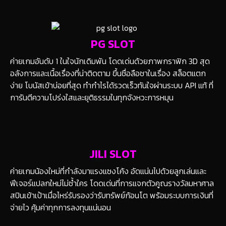
PG SLOT
ค่ายเกมอันดับ 1 ในใจนักเดิมพัน โดดเด่นด้วยภาพกราฟิก 3D สุด
อลังการและเนื้อเรื่องที่น่าติดตาม ขึ้นชื่อลือชาในเรื่อง สล็อตแตก
ง่าย โบนัสเข้าบ่อยที่สุด ทำกำไรได้รวดเร็วทันใจผ่านระบบ API แท้ ที่
การันตีความโปร่งใสและยุติธรรมในทุกจังหวะการหมุน
JILI SLOT
ค่ายเกมน้องใหม่ที่กำลังมาแรงแซงโค้ง อัดแน่นไปด้วยลูกเล่นและ
ฟีเจอร์แปลกใหม่ไม่ซ้ำใคร โดดเด่นที่การแจกตัวคูณรางวัลมหาศาล
สปินเข้าเป้าเมื่อไหร่รับรองว่ารับทรัพย์ก้อนโต พร้อมระบบการเงินที่
จ่ายไว คุ้มค่าทุกการลงทุนแน่นอน