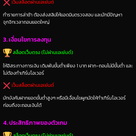
เว็บสล็อตผ่านเอเย่นต์
ทำรายการล่าช้า ต้องส่งสลิปให้แอดมินตรวจสอบ และมักมีปัญหา
จุกจิกเวลาถอนยอดใหญ่
3. เงื่อนไขการลงทุน
สล็อตเว็บตรง (ไม่ผ่านเอเย่นต์)
ให้อิสระทางการเงิน เดิมพันขั้นต่ำเพียง 1 บาท ฝาก-ถอนไม่มีขั้นต่ำ และ
ไม่ต้องทำเทิร์นโอเวอร์
เว็บสล็อตผ่านเอเย่นต์
มักบังคับฝากยอดขั้นต่ำสูงๆ หรือมีเงื่อนไขผูกมัดให้ทำเทิร์นโอเวอร์
ก่อนถึงจะถอนเงินได้
4. ประสิทธิภาพของตัวเกม
สล็อตเว็บตรง (ไม่ผ่านเอเย่นต์)