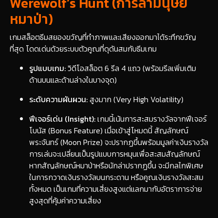
Werewolf’s Hunt (การล่ามนุษย์
หมาป่า)
เกมสล็อตธีมสยองขวัญที่ทำภาพและเสียงออกมาได้ระทึกขวัญ
ที่สุด โดดเด่นด้วยระบบตัวคูณที่ดุดันสมกับธีมเกม
รูปแบบเกม:
วิดีโอสล็อต 6 รีล 4 แถว (พร้อมรีลเพิ่มเติม
ด้านบนและด้านล่างในบางจุด)
ระดับความผันผวน:
สูงมาก (Very High Volatility)
ฟีเจอร์เด่น (Insight):
เกมนี้เน้นการสะสมรางวัลจากฟีเจอร์
โบนัส (Bonus Feature) เมื่อเข้าสู่โหมดนี้ สัญลักษณ์
พระจันทร์ (Moon Prize) จะปรากฏขึ้นพร้อมมูลค่าเงินรางวัล
การเล่นจะเปลี่ยนเป็นรูปแบบการหมุนเพื่อสะสมสัญลักษณ์
หากสัญลักษณ์หมาป่าหรือนักล่าปรากฏขึ้น จะมีกลไกพิเศษ
ในการกวาดเงินรางวัลบนกระดาน หรือคูณเงินรางวัลสะสม
ทั้งหมด เป็นเกมที่ความเสี่ยงสูงแต่แลกมากับอัตราการจ่าย
สูงสุดที่คุ้มค่าความเสี่ยง